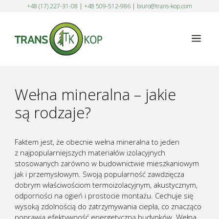
Przejdź
+48 (17) 227-31-08
|
+48 509-512-986
|
biuro@trans-kop.com
do
treści
Men
Wełna mineralna – jakie
są rodzaje?
Faktem jest, że obecnie wełna mineralna to jeden
z najpopularniejszych materiałów izolacyjnych
stosowanych zarówno w budownictwie mieszkaniowym
jak i przemysłowym. Swoją popularność zawdzięcza
dobrym właściwościom termoizolacyjnym, akustycznym,
odporności na ogień i prostocie montażu. Cechuje się
wysoką zdolnością do zatrzymywania ciepła, co znacząco
poprawia efektywność energetyczną budynków. Wełna