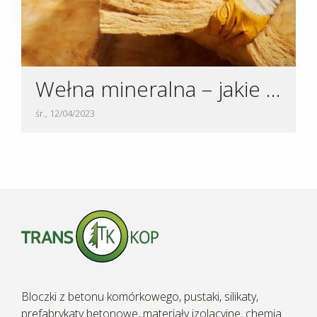
Wełna mineralna – jakie są rodzaje?
śr., 12/04/2023
Bloczki z betonu komórkowego, pustaki, silikaty,
prefabrykaty betonowe, materiały izolacyjne, chemia