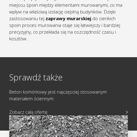
miejscu spoin między elementami murowanymi, co ma
wpływ na właściwą izolację cieplną budynków. Dzięki
zastosowaniu tej
zaprawy murarskiej
do cienkich
spoin proces murowania staje się łatwiejszy i bardziej
precyzyjny, co przekłada się na oszczędność czasu i
kosztów.
Sprawdź także
Beton komórkowy jest najczęsciej stosowanym
materiałem ściennym
Zobacz całą ofertę