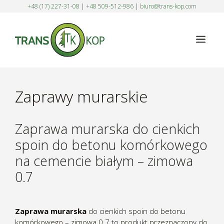
Przejdź
+48 (17) 227-31-08
|
+48 509-512-986
|
biuro@trans-kop.com
do
treści
Men
Zaprawy murarskie
Zaprawa murarska do cienkich
spoin do betonu komórkowego
na cemencie białym – zimowa
0.7
Zaprawa murarska
do cienkich spoin do betonu
komórkowego – zimowa 0.7 to produkt przeznaczony do