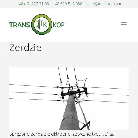
Przejdź
+48 (17) 227-31-08
|
+48 509-512-986
|
biuro@trans-kop.com
do
treści
Men
Żerdzie
Sprężone żerdzie elektroenergetyczne typu „E” są