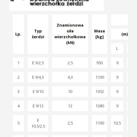
Wy
Znamionowa
Typ
siła
Masa
Lp.
(m)
żerdzi
wierzchołkowa
[kg]
(kN)
L
L1
1
E 9/2,5
2,5
950
9
1,8
2
E 9/4,3
4,3
1100
9
2
3
E 9/10
10
1302
9
2,2
4
E 9/12
12
1380
9
2,2
E
5
2,5
1100
10,5
1,8
10,5/2,5