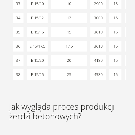
33
E 15/10
10
2900
15
3
34
E 15/12
12
3000
15
3
35
E 15/15
15
3610
15
3
36
E 15/17,5
17,5
3610
15
3
37
E 15/20
20
4180
15
3
38
E 15/25
25
4380
15
3
Jak wygląda proces produkcji
żerdzi betonowych?