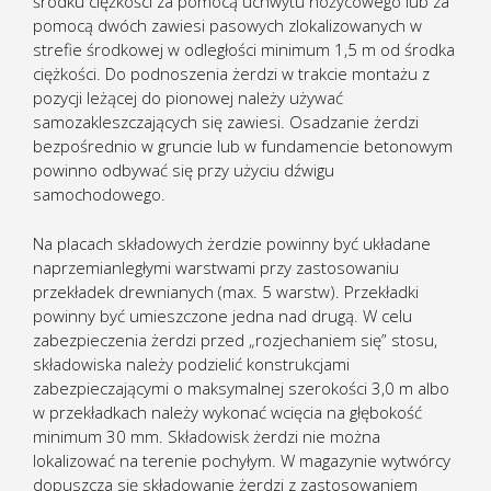
środku ciężkości za pomocą uchwytu nożycowego lub za
pomocą dwóch zawiesi pasowych zlokalizowanych w
strefie środkowej w odległości minimum 1,5 m od środka
ciężkości. Do podnoszenia żerdzi w trakcie montażu z
pozycji leżącej do pionowej należy używać
samozakleszczających się zawiesi. Osadzanie żerdzi
bezpośrednio w gruncie lub w fundamencie betonowym
powinno odbywać się przy użyciu dźwigu
samochodowego.
Na placach składowych żerdzie powinny być układane
naprzemianległymi warstwami przy zastosowaniu
przekładek drewnianych (max. 5 warstw). Przekładki
powinny być umieszczone jedna nad drugą. W celu
zabezpieczenia żerdzi przed „rozjechaniem się” stosu,
składowiska należy podzielić konstrukcjami
zabezpieczającymi o maksymalnej szerokości 3,0 m albo
w przekładkach należy wykonać wcięcia na głębokość
minimum 30 mm. Składowisk żerdzi nie można
lokalizować na terenie pochyłym. W magazynie wytwórcy
dopuszcza się składowanie żerdzi z zastosowaniem