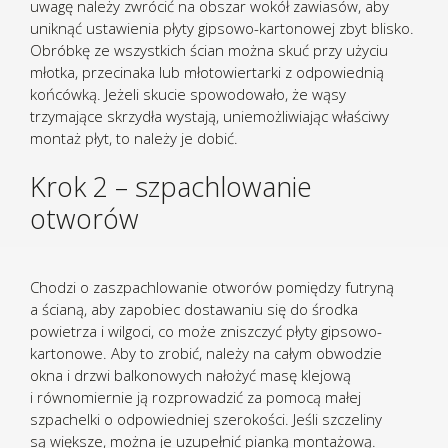
uwagę należy zwrócić na obszar wokół zawiasów, aby
uniknąć ustawienia płyty gipsowo-kartonowej zbyt blisko.
Obróbkę ze wszystkich ścian można skuć przy użyciu
młotka, przecinaka lub młotowiertarki z odpowiednią
końcówką. Jeżeli skucie spowodowało, że wąsy
trzymające skrzydła wystają, uniemożliwiając właściwy
montaż płyt, to należy je dobić.
Krok 2 – szpachlowanie
otworów
Chodzi o zaszpachlowanie otworów pomiędzy futryną
a ścianą, aby zapobiec dostawaniu się do środka
powietrza i wilgoci, co może zniszczyć płyty gipsowo-
kartonowe. Aby to zrobić, należy na całym obwodzie
okna i drzwi balkonowych nałożyć masę klejową
i równomiernie ją rozprowadzić za pomocą małej
szpachelki o odpowiedniej szerokości. Jeśli szczeliny
są większe, można je uzupełnić pianką montażową.