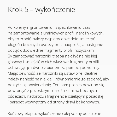
Krok 5 – wykończenie
Po kolejnym gruntowaniu i szpachlowaniu czas
na zamontowanie aluminiowych profili narożnikowych.
Aby to zrobić, należy najpierw dokładnie zmierzyć
długości bocznych ościeży oraz nadproża, a następnie
dociąć odpowiednie fragmenty profili nożyczkami.
By zamocować narożniki, trzeba nałożyć na nie klej
gipsowy i umieścić w nich właściwe fragmenty profili,
ustawiając je równo z pionem za pomocą poziomicy.
Mając pewność, że narożniki są ustawione idealnie,
należy nanieść na nie klej i równomiernie go zacierać, aby
pokrył całą powierzchnię. Ten sam proces powinno się
powtórzyć z pozostałymi narożnikami na bocznych
ościeżach, nadprożu i fragmencie dzielącym posadzkę
i parapet wewnętrzny od strony drzwi balkonowych.
Końcowy etap to wykończenie całej ściany po stronie