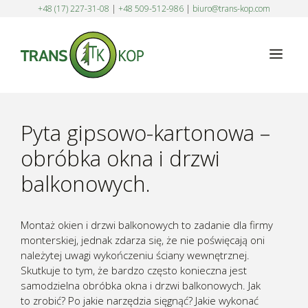
Przejdź
+48 (17) 227-31-08
|
+48 509-512-986
|
biuro@trans-kop.com
do
treści
Men
Pyta gipsowo-kartonowa –
obróbka okna i drzwi
balkonowych.
Montaż okien i drzwi balkonowych to zadanie dla firmy
monterskiej, jednak zdarza się, że nie poświęcają oni
należytej uwagi wykończeniu ściany wewnętrznej.
Skutkuje to tym, że bardzo często konieczna jest
samodzielna obróbka okna i drzwi balkonowych. Jak
to zrobić? Po jakie narzędzia sięgnąć? Jakie wykonać